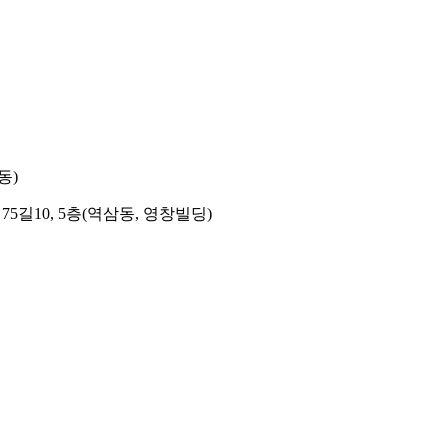
동)
길10, 5층(역삼동, 영창빌딩)