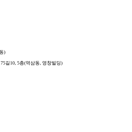
동)
길10, 5층(역삼동, 영창빌딩)