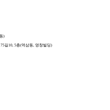
동)
길10, 5층(역삼동, 영창빌딩)