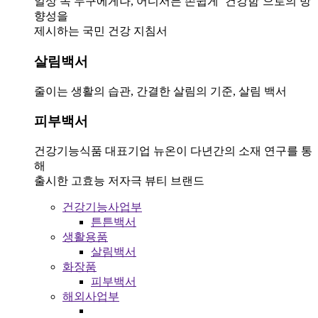
일상 속 누구에게나, 어디서든 손쉽게 ‘건강함’으로의 방
향성을
제시하는 국민 건강 지침서
살림백서
줄이는 생활의 습관, 간결한 살림의 기준, 살림 백서
피부백서
건강기능식품 대표기업 뉴온이 다년간의 소재 연구를 통
해
출시한 고효능 저자극 뷰티 브랜드
건강기능사업부
튼튼백서
생활용품
살림백서
화장품
피부백서
해외사업부