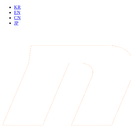
KR
EN
CN
JP