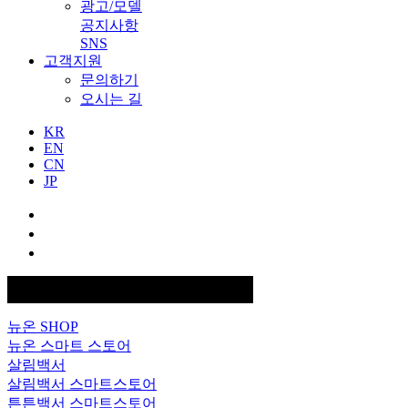
광고/모델
공지사항
SNS
고객지원
문의하기
오시는 길
KR
EN
CN
JP
FAMILY SITE
뉴온 SHOP
뉴온 스마트 스토어
살림백서
살림백서 스마트스토어
튼튼백서 스마트스토어