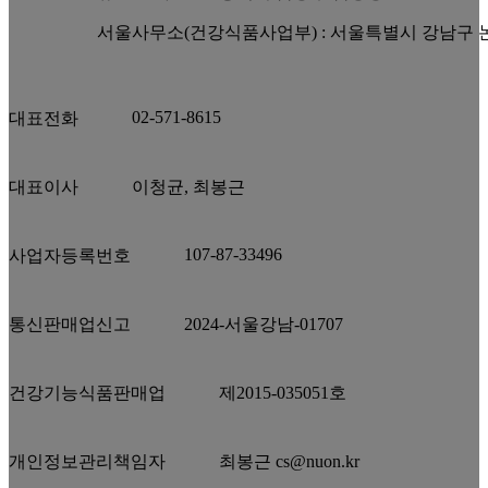
서울사무소(건강식품사업부) : 서울특별시 강남구 논현
02-571-8615
대표전화
대표이사
이청균, 최봉근
107-87-33496
사업자등록번호
통신판매업신고
2024-서울강남-01707
건강기능식품판매업
제2015-035051호
개인정보관리책임자
최봉근 cs@nuon.kr