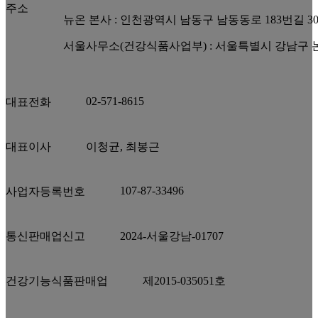
주소
뉴온 본사 : 인천광역시 남동구 남동동로 183번길 3
서울사무소(건강식품사업부) : 서울특별시 강남구 논현
02-571-8615
대표전화
대표이사
이청균, 최봉근
107-87-33496
사업자등록번호
통신판매업신고
2024-서울강남-01707
건강기능식품판매업
제2015-035051호