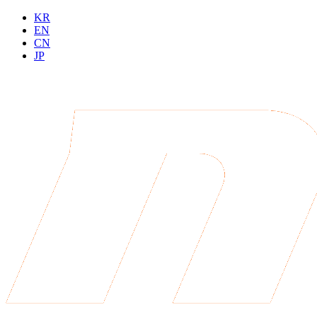
KR
EN
CN
JP