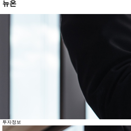
뉴온
투자정보